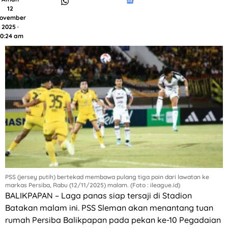
12
ovember
2025 ·
10:24 am
PSS (jersey putih) bertekad membawa pulang tiga poin dari lawatan ke
markas Persiba, Rabu (12/11/2025) malam. (Foto : ileague.id)
BALIKPAPAN – Laga panas siap tersaji di Stadion
Batakan malam ini. PSS Sleman akan menantang tuan
rumah Persiba Balikpapan pada pekan ke-10 Pegadaian