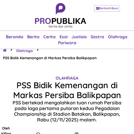
Berkontribusi
Beranda
Berita
Cerita
Esai
Justisia
Sastra
Olahraga
Pariwara
Beranda
Berita
Cerita
Esai
Justisia
Sastra
Olahraga
Pariwara
Olahraga
PSS Bidik Kemenangan di Markas Persiba Balikpapan
OLAHRAGA
PSS Bidik Kemenangan di
Markas Persiba Balikpapan
PSS bertekad mengalahkan tuan rumah Persiba
pada laga pertama putaran kedua Pegadaian
Championship di Stadion Batakan, Balikpapan,
Rabu (12/11/2025) malam.
Oleh
Alfian