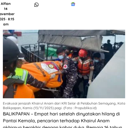
Alfian
14
ovember
025 · 8:15
am
Evakusai jenazah Khairul Anam dari KRI Selar di Pelabuhan Semayang, Kota
Balikpapan, Kamis (13/11/2025) pagi. (Foto : Propublika.id)
BALIKPAPAN – Empat hari setelah dinyatakan hilang di
Pantai Kemala, pencarian terhadap Khairul Anam
akhirnya berakhir dengan kabar duka. Remaja 16 tahun