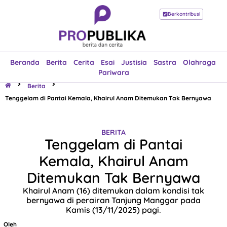
Berkontribusi
Beranda
Berita
Cerita
Esai
Justisia
Sastra
Olahraga
Pariwara
Beranda
Berita
Cerita
Esai
Justisia
Sastra
Olahraga
Pariwara
Berita
Tenggelam di Pantai Kemala, Khairul Anam Ditemukan Tak Bernyawa
BERITA
Tenggelam di Pantai
Kemala, Khairul Anam
Ditemukan Tak Bernyawa
Khairul Anam (16) ditemukan dalam kondisi tak
bernyawa di perairan Tanjung Manggar pada
Kamis (13/11/2025) pagi.
Oleh