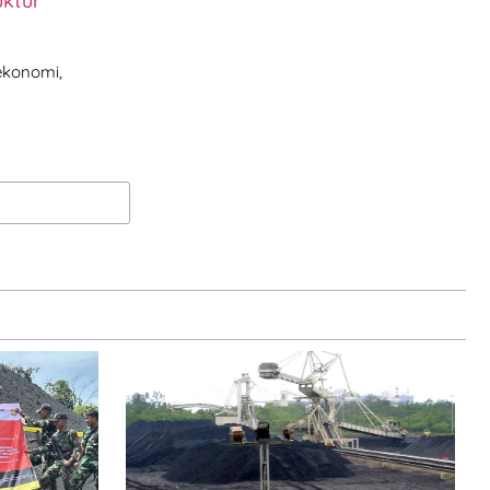
uktur
 ekonomi,