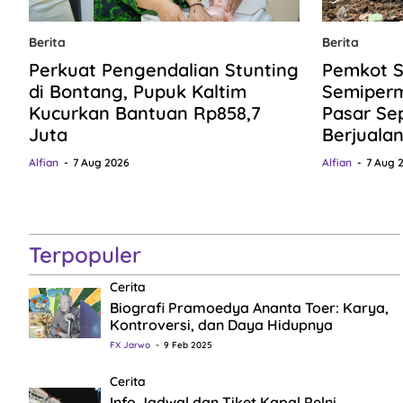
Berita
Berita
Perkuat Pengendalian Stunting
Pemkot S
di Bontang, Pupuk Kaltim
Semiper
Kucurkan Bantuan Rp858,7
Pasar Se
Juta
Berjuala
Alfian
7 Aug 2026
Alfian
7 Aug 
Terpopuler
Cerita
Biografi Pramoedya Ananta Toer: Karya,
Kontroversi, dan Daya Hidupnya
FX Jarwo
9 Feb 2025
Cerita
Info Jadwal dan Tiket Kapal Pelni