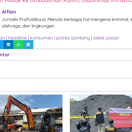
n Masuk ke Ombudsman Kaltim, Didominasi Infrastr
Alfian
Jurnalis ProPublika.id. Menulis berbagai hal mengenai kriminal,
olahraga, dan lingkungan.
san
|
headline
|
konsumen
|
polres bontang
|
sidak pasar
ntar