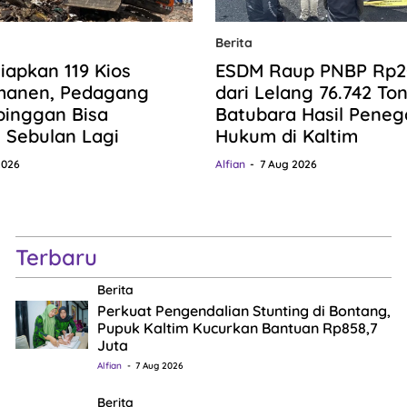
Berita
iapkan 119 Kios
ESDM Raup PNBP Rp20,
manen, Pedagang
dari Lelang 76.742 To
pinggan Bisa
Batubara Hasil Pene
n Sebulan Lagi
Hukum di Kaltim
2026
Alfian
7 Aug 2026
Terbaru
Berita
Perkuat Pengendalian Stunting di Bontang,
Pupuk Kaltim Kucurkan Bantuan Rp858,7
Juta
Alfian
7 Aug 2026
Berita