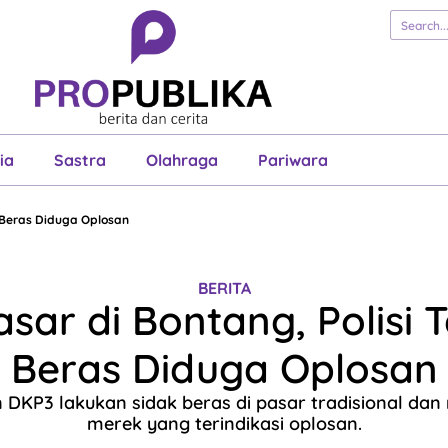
erita
Cerita
Esai
Justisia
Sastra
Ol
Pariwara
ia
Sastra
Olahraga
Pariwara
 Beras Diduga Oplosan
BERITA
asar di Bontang, Polisi
Beras Diduga Oplosan
 DKP3 lakukan sidak beras di pasar tradisional da
merek yang terindikasi oplosan.