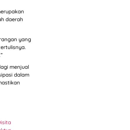
merupakan
ah daerah
urangan yang
rtulisnya.
.”
agi menjual
sipasi dalam
mastikan
isita