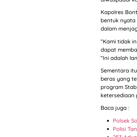
Kapolres Bon
bentuk nyata
dalam menja
“Kami tidak i
dapat membah
“Ini adalah l
Sementara itu
beras yang te
program Stab
ketersediaan
Baca juga :
Polsek S
Polisi Ta