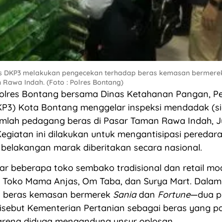
as DKP3 melakukan pengecekan terhadap beras kemasan bermerek 
 Rawa Indah. (Foto : Polres Bontang)
lres Bontang bersama Dinas Ketahanan Pangan, Pe
KP3) Kota Bontang menggelar inspeksi mendadak (s
umlah pedagang beras di Pasar Taman Rawa Indah, 
Kegiatan ini dilakukan untuk mengantisipasi peredar
belakangan marak diberitakan secara nasional.
r beberapa toko sembako tradisional dan retail mod
 Toko Mama Anjas, Om Taba, dan Surya Mart. Dala
an beras kemasan bermerek
Sania
dan
Fortune
—dua p
sebut Kementerian Pertanian sebagai beras yang p
arena diduga mengandung unsur oplosan.