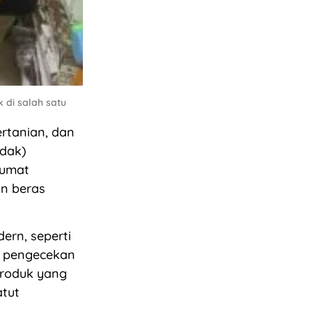
di salah satu
rtanian, dan
idak)
Jumat
an beras
ern, seperti
m pengecekan
roduk yang
atut