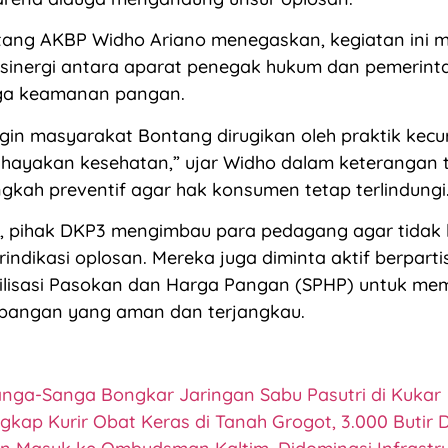
tang AKBP Widho Ariano menegaskan, kegiatan ini 
 sinergi antara aparat penegak hukum dan pemerint
ga keamanan pangan.
ngin masyarakat Bontang dirugikan oleh praktik kec
ayakan kesehatan,” ujar Widho dalam keterangan te
angkah preventif agar hak konsumen tetap terlindungi
, pihak DKP3 mengimbau para pedagang agar tidak l
rindikasi oplosan. Mereka juga diminta aktif berparti
ilisasi Pasokan dan Harga Pangan (SPHP) untuk me
 pangan yang aman dan terjangkau.
anga-Sanga Bongkar Jaringan Sabu Pasutri di Kukar
ngkap Kurir Obat Keras di Tanah Grogot, 3.000 Butir D