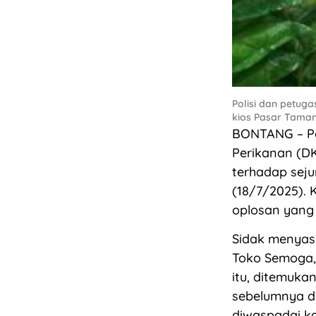
Polisi dan petug
kios Pasar Taman
BONTANG – Po
Perikanan (D
terhadap sej
(18/7/2025). 
oplosan yang 
Sidak menyasa
Toko Semoga,
itu, ditemuk
sebelumnya di
diwaspadai k