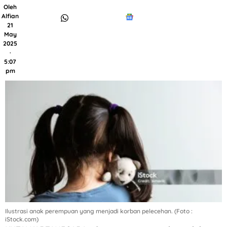
Oleh
Alfian
21
May
2025
·
5:07
pm
Ilustrasi anak perempuan yang menjadi korban pelecehan. (Foto :
iStock.com)