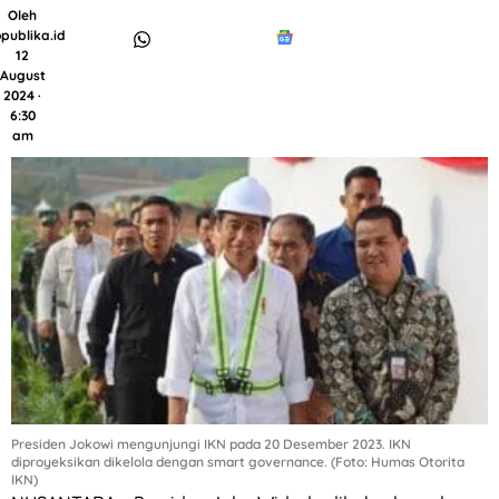
Oleh
publika.id
12
August
2024 ·
6:30
am
Presiden Jokowi mengunjungi IKN pada 20 Desember 2023. IKN
diproyeksikan dikelola dengan smart governance. (Foto: Humas Otorita
IKN)