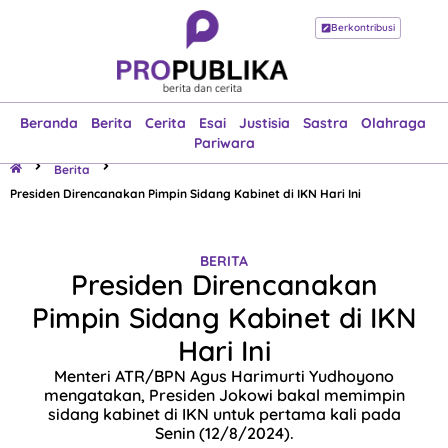
Berkontribusi
Beranda
Berita
Cerita
Esai
Justisia
Sastra
Olahraga
Pariwara
Beranda
Berita
Cerita
Esai
Justisia
Sastra
Olahraga
Pariwara
Berita
Presiden Direncanakan Pimpin Sidang Kabinet di IKN Hari Ini
BERITA
Presiden Direncanakan
Pimpin Sidang Kabinet di IKN
Hari Ini
Menteri ATR/BPN Agus Harimurti Yudhoyono
mengatakan, Presiden Jokowi bakal memimpin
sidang kabinet di IKN untuk pertama kali pada
Senin (12/8/2024).