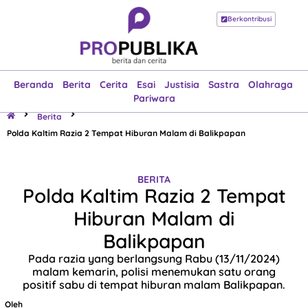
Berkontribusi
Beranda
Berita
Cerita
Esai
Justisia
Sastra
Olahraga
Pariwara
Beranda
Berita
Cerita
Esai
Justisia
Sastra
Olahraga
Pariwara
Berita
Polda Kaltim Razia 2 Tempat Hiburan Malam di Balikpapan
BERITA
Polda Kaltim Razia 2 Tempat
Hiburan Malam di
Balikpapan
Pada razia yang berlangsung Rabu (13/11/2024)
malam kemarin, polisi menemukan satu orang
positif sabu di tempat hiburan malam Balikpapan.
Oleh