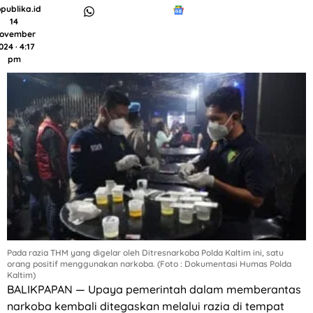
publika.id
14
ovember
024 · 4:17
pm
Pada razia THM yang digelar oleh Ditresnarkoba Polda Kaltim ini, satu
orang positif menggunakan narkoba. (Foto : Dokumentasi Humas Polda
Kaltim)
BALIKPAPAN — Upaya pemerintah dalam memberantas
narkoba kembali ditegaskan melalui razia di tempat