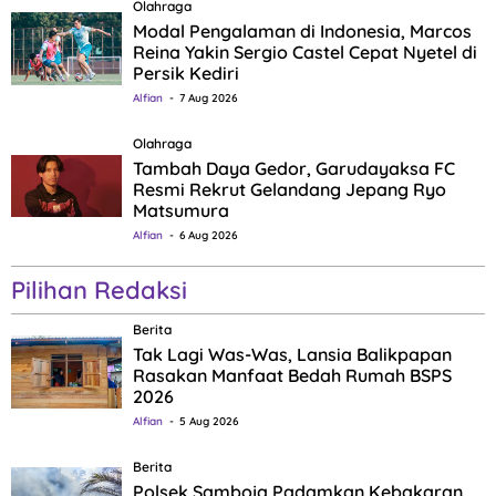
Olahraga
Modal Pengalaman di Indonesia, Marcos
Reina Yakin Sergio Castel Cepat Nyetel di
Persik Kediri
Alfian
7 Aug 2026
Olahraga
Tambah Daya Gedor, Garudayaksa FC
Resmi Rekrut Gelandang Jepang Ryo
Matsumura
Alfian
6 Aug 2026
Pilihan Redaksi
Berita
Tak Lagi Was-Was, Lansia Balikpapan
Rasakan Manfaat Bedah Rumah BSPS
2026
Alfian
5 Aug 2026
Berita
Polsek Samboja Padamkan Kebakaran