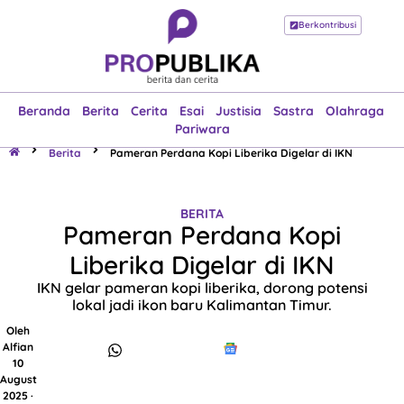
Berkontribusi
Beranda
Berita
Cerita
Esai
Justisia
Sastra
Olahraga
Pariwara
Beranda
Berita
Cerita
Esai
Justisia
Sastra
Olahraga
Pariwara
Berita
Pameran Perdana Kopi Liberika Digelar di IKN
BERITA
Pameran Perdana Kopi
Liberika Digelar di IKN
IKN gelar pameran kopi liberika, dorong potensi
lokal jadi ikon baru Kalimantan Timur.
Oleh
Alfian
10
August
2025 ·