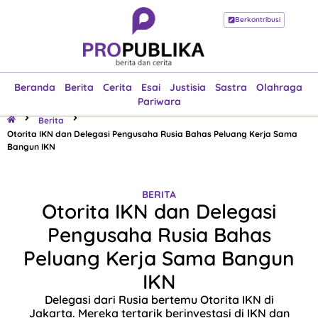
Berkontribusi
Beranda
Berita
Cerita
Esai
Justisia
Sastra
Olahraga
Pariwara
Beranda
Berita
Cerita
Esai
Justisia
Sastra
Olahraga
Pariwara
Berita
Otorita IKN dan Delegasi Pengusaha Rusia Bahas Peluang Kerja Sama
Bangun IKN
BERITA
Otorita IKN dan Delegasi
Pengusaha Rusia Bahas
Peluang Kerja Sama Bangun
IKN
Delegasi dari Rusia bertemu Otorita IKN di
Jakarta. Mereka tertarik berinvestasi di IKN dan