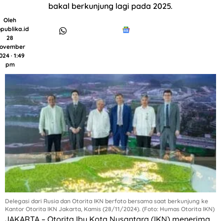
bakal berkunjung lagi pada 2025.
Oleh
publika.id
28
ovember
024 · 1:49
pm
Delegasi dari Rusia dan Otorita IKN berfoto bersama saat berkunjung ke
Kantor Otorita IKN Jakarta, Kamis (28/11/2024). (Foto: Humas Otorita IKN)
JAKARTA – Otorita Ibu Kota Nusantara (IKN) menerima