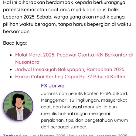
Hal ini diharapkan berdampak kepada berkurangnya
potensi kemacetan saat arus mudik dan arus balik
Lebaran 2025. Sebab, warga yang akan mudik punya
pilihan waktu beragam, tanpa harus bepergian di waktu
bersamaan.
Baca juga:
Mulai Maret 2025, Pegawai Otorita IKN Berkantor di
Nusantara
Jadwal Imsakiyah Balikpapan, Ramadhan 2025
Harga Cabai Keriting Capai Rp 72 Ribu di Kaltim
FX Jarwo
Jurnalis dan penulis konten ProPublika.id.
Menggemari isu lingkungan, masyarakat
adat, dan hak asasi manusia. Ia pun
menulis hal-hal ringan mengenai
perjalanan, tips, dan pengetahuan umum
dari berbagai sumber.
Tag
headline
|
libur lebaran 2025
|
libur sekolah
|
ramadhan 2025