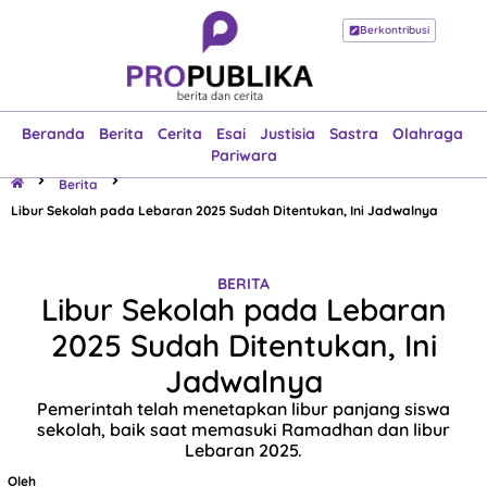
Berkontribusi
Beranda
Berita
Cerita
Esai
Justisia
Sastra
Olahraga
Pariwara
Beranda
Berita
Cerita
Esai
Justisia
Sastra
Olahraga
Pariwara
Berita
Libur Sekolah pada Lebaran 2025 Sudah Ditentukan, Ini Jadwalnya
BERITA
Libur Sekolah pada Lebaran
2025 Sudah Ditentukan, Ini
Jadwalnya
Pemerintah telah menetapkan libur panjang siswa
sekolah, baik saat memasuki Ramadhan dan libur
Lebaran 2025.
Oleh