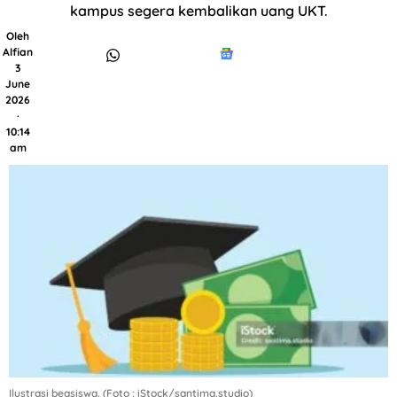
kampus segera kembalikan uang UKT.
Oleh
Alfian
3
June
2026
·
10:14
am
Ilustrasi beasiswa. (Foto : iStock/santima.studio)