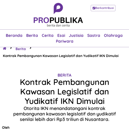
Berkontribusi
Beranda
Berita
Cerita
Esai
Justisia
Sastra
Olahraga
Pariwara
Beranda
Berita
Cerita
Esai
Justisia
Sastra
Olahraga
Pariwara
Berita
Kontrak Pembangunan Kawasan Legislatif dan Yudikatif IKN Dimulai
BERITA
Kontrak Pembangunan
Kawasan Legislatif dan
Yudikatif IKN Dimulai
Otorita IKN menandatangani kontrak
pembangunan kawasan legislatif dan yudikatif
senilai lebih dari Rp3 triliun di Nusantara.
Oleh