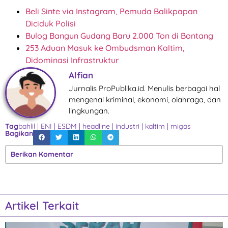
Beli Sinte via Instagram, Pemuda Balikpapan
Diciduk Polisi
Bulog Bangun Gudang Baru 2.000 Ton di Bontang
253 Aduan Masuk ke Ombudsman Kaltim,
Didominasi Infrastruktur
Alfian
Jurnalis ProPublika.id. Menulis berbagai hal
mengenai kriminal, ekonomi, olahraga, dan
lingkungan.
Tag
bahlil
|
ENI
|
ESDM
|
headline
|
industri
|
kaltim
|
migas
Bagikan
Berikan Komentar
Artikel Terkait