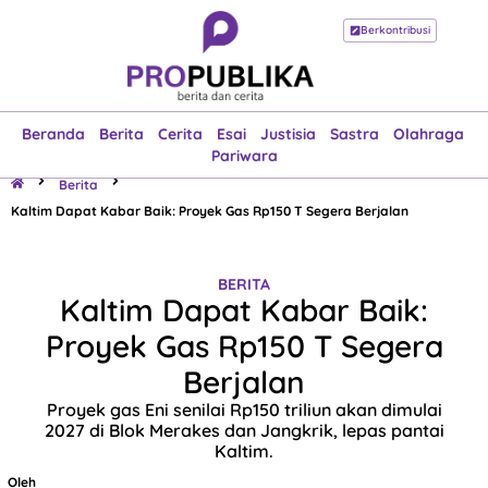
Berkontribusi
Beranda
Berita
Cerita
Esai
Justisia
Sastra
Olahraga
Pariwara
Beranda
Berita
Cerita
Esai
Justisia
Sastra
Olahraga
Pariwara
Berita
Kaltim Dapat Kabar Baik: Proyek Gas Rp150 T Segera Berjalan
BERITA
Kaltim Dapat Kabar Baik:
Proyek Gas Rp150 T Segera
Berjalan
Proyek gas Eni senilai Rp150 triliun akan dimulai
2027 di Blok Merakes dan Jangkrik, lepas pantai
Kaltim.
Oleh