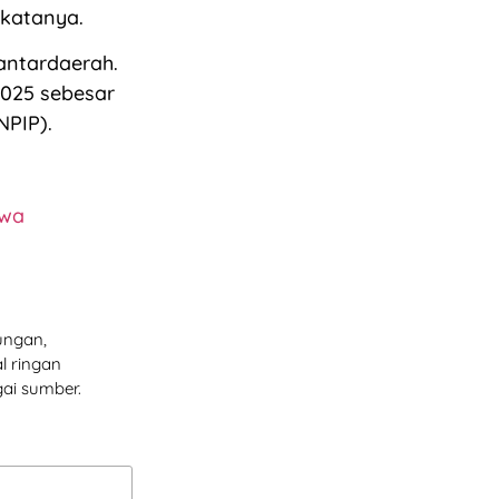
 katanya.
antardaerah.
2025 sebesar
NPIP).
iwa
ungan,
l ringan
ai sumber.