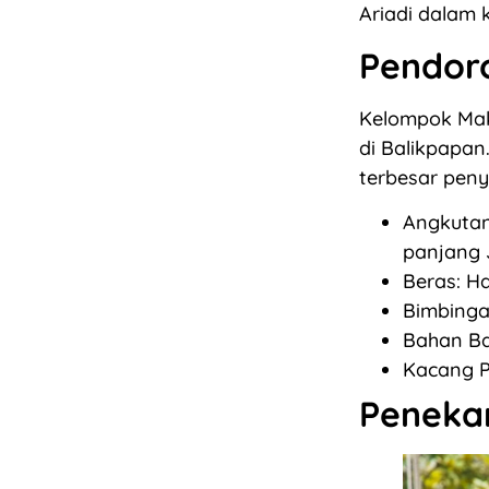
Ariadi dalam k
Pendoro
Kelompok Mak
di Balikpapa
terbesar peny
Angkutan 
panjang 
Beras: H
Bimbinga
Bahan Ba
Kacang P
Penekan