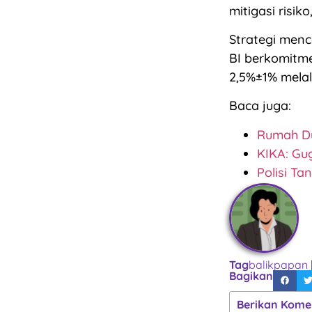
mitigasi risik
Strategi men
BI berkomitme
2,5%±1% melal
Baca juga:
Rumah Du
KIKA: Gu
Polisi T
Tag
balikpapan
Bagikan
Berikan Kome