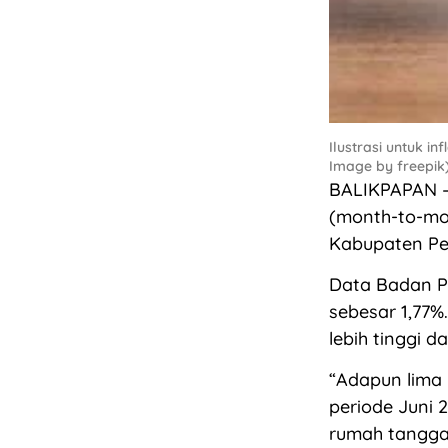
Ilustrasi untuk i
Image by freepik
BALIKPAPAN – 
(month-to-mo
Kabupaten Pen
Data Badan Pu
sebesar 1,77%.
lebih tinggi 
“Adapun lima
periode Juni 
rumah tangga,