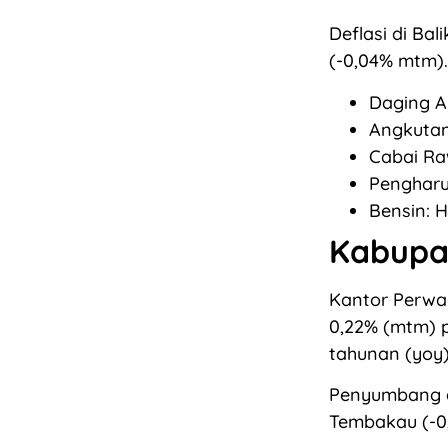
Deflasi di Ba
(-0,04% mtm). 
Daging A
Angkutan 
Cabai Ra
Pengharu
Bensin: H
Kabupat
Kantor Perwak
0,22% (mtm) p
tahunan (yoy),
Penyumbang d
Tembakau (-0,