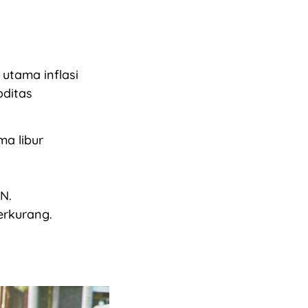
utama inflasi
oditas
ma libur
N.
erkurang.