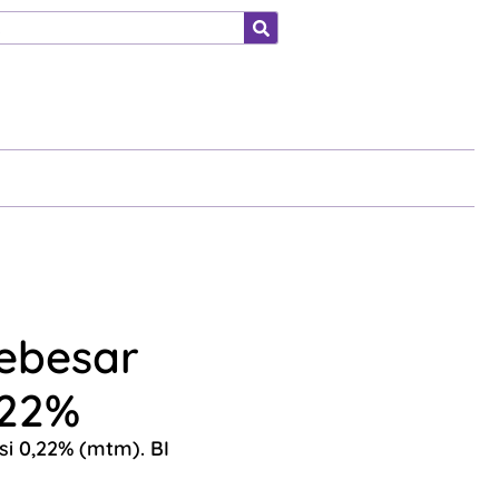
ahraga
sebesar
,22%
si 0,22% (mtm). BI