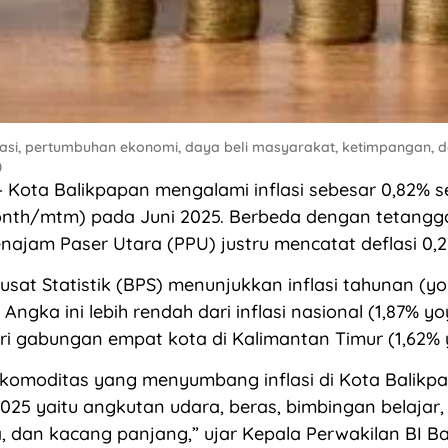
nflasi, pertumbuhan ekonomi, daya beli masyarakat, ketimpangan, d
)
Kota Balikpapan mengalami inflasi sebesar 0,82% s
nth/mtm) pada Juni 2025. Berbeda dengan tetangg
ajam Paser Utara (PPU) justru mencatat deflasi 0,2
sat Statistik (BPS) menunjukkan inflasi tahunan (y
 Angka ini lebih rendah dari inflasi nasional (1,87% 
dari gabungan empat kota di Kalimantan Timur (1,62% 
 komoditas yang menyumbang inflasi di Kota Balikp
2025 yaitu angkutan udara, beras, bimbingan belajar
 dan kacang panjang,” ujar Kepala Perwakilan BI B