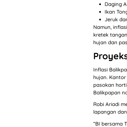
Daging A
Ikan Ton
Jeruk dan
Namun, inflas
kretek tangan
hujan dan pas
Proyeks
Inflasi Balik
hujan. Kantor
pasokan horti
Balikpapan na
Robi Ariadi m
lapangan dan
“BI bersama T