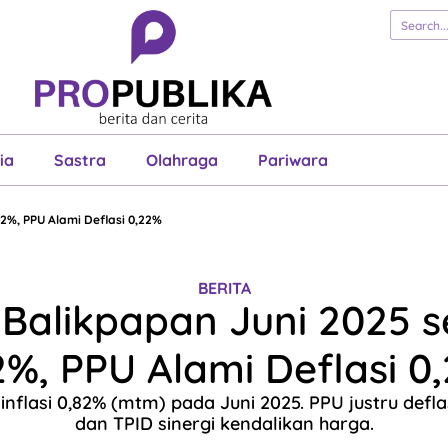
erita
Cerita
Esai
Justisia
Sastra
Ol
Pariwara
ia
Sastra
Olahraga
Pariwara
82%, PPU Alami Deflasi 0,22%
BERITA
i Balikpapan Juni 2025 
2%, PPU Alami Deflasi 0
inflasi 0,82% (mtm) pada Juni 2025. PPU justru defla
dan TPID sinergi kendalikan harga.