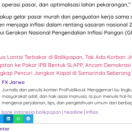
o, operasi pasar, dan optimalisasi lahan pekarangan,”
cakup gelar pasar murah dan penguatan kerja sama 
n menjaga inflasi dalam rentang sasaran nasional 
ui Gerakan Nasional Pengendalian Inflasi Pangan (G
a Lantai Terbakar di Balikpapan, Tak Ada Korban J
gatan ke Pakar IPB Bentuk SLAPP, Ancam Demokrasi
angkap Pencuri Jangkar Kapal di Samarinda Seberang
FX Jarwo
Jurnalis dan penulis konten ProPublika.id. Menggemari isu lingk
masyarakat adat, dan hak asasi manusia. Ia pun menulis hal-ha
mengenai perjalanan, tips, dan pengetahuan umum dari berbag
|
bank indonesia balikpapan
|
headline
|
inflasi
ntar