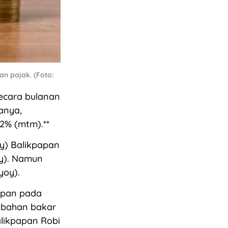
an pajak. (Foto:
ecara bulanan
anya,
2% (mtm).**
oy) Balikpapan
yoy). Namun
yoy).
apan pada
, bahan bakar
alikpapan Robi