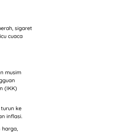
erah, sigaret
icu cuaca
dan musim
ngguan
n (IKK)
 turun ke
 inflasi.
 harga,