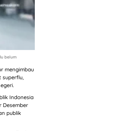
lu belum
mur mengimbau
superflu,
egeri.
lik Indonesia
ir Desember
an publik