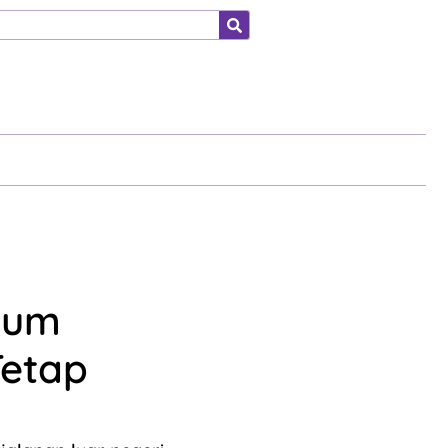
ahraga
elum
Tetap