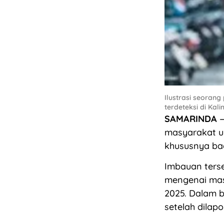
Ilustrasi seoran
terdeteksi di Kal
SAMARINDA
—
masyarakat u
khususnya bag
Imbauan ters
mengenai masu
2025. Dalam b
setelah dilapo