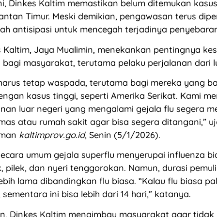
ni, Dinkes Kaltim memastikan belum ditemukan kasus 
antan Timur. Meski demikian, pengawasan terus dipe
ah antisipasi untuk mencegah terjadinya penyebaran
s Kaltim, Jaya Mualimin, menekankan pentingnya ke
agi masyarakat, terutama pelaku perjalanan dari lu
harus tetap waspada, terutama bagi mereka yang ba
engan kasus tinggi, seperti Amerika Serikat. Kami m
anan luar negeri yang mengalami gejala flu segera 
smas atau rumah sakit agar bisa segera ditangani,” u
laman
kaltimprov.go.id
, Senin (5/1/2026).
ecara umum gejala superflu menyerupai influenza bia
 pilek, dan nyeri tenggorokan. Namun, durasi pemul
ebih lama dibandingkan flu biasa. “Kalau flu biasa pa
, sementara ini bisa lebih dari 14 hari,” katanya.
n, Dinkes Kaltim mengimbau masyarakat agar tidak