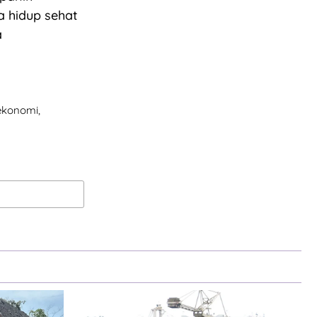
a hidup sehat
a
 ekonomi,