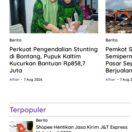
Berita
Berita
Perkuat Pengendalian Stunting
Pemkot S
di Bontang, Pupuk Kaltim
Semiper
Kucurkan Bantuan Rp858,7
Pasar Se
Juta
Berjuala
Alfian
7 Aug 2026
Alfian
7 Aug 
Terpopuler
Berita
Shopee Hentikan Jasa Kirim J&T Express