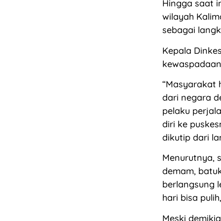
Hingga saat i
wilayah Kalim
sebagai langk
Kepala Dinke
kewaspadaan b
“Masyarakat 
dari negara d
pelaku perjal
diri ke puske
dikutip dari 
Menurutnya, s
demam, batuk,
berlangsung l
hari bisa pulih
Meski demikia