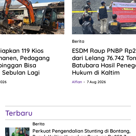
Berita
iapkan 119 Kios
ESDM Raup PNBP Rp20,
manen, Pedagang
dari Lelang 76.742 To
pinggan Bisa
Batubara Hasil Pene
n Sebulan Lagi
Hukum di Kaltim
2026
Alfian
7 Aug 2026
Terbaru
Berita
Perkuat Pengendalian Stunting di Bontang,