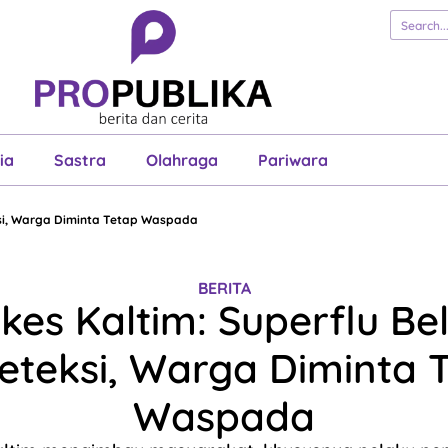
erita
Cerita
Esai
Justisia
Sastra
Ol
Pariwara
ia
Sastra
Olahraga
Pariwara
ksi, Warga Diminta Tetap Waspada
BERITA
kes Kaltim: Superflu B
eteksi, Warga Diminta 
Waspada