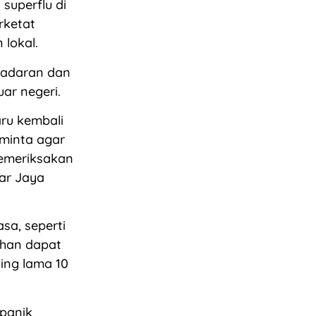
superflu di
rketat
 lokal.
sadaran dan
ar negeri.
ru kembali
eminta agar
memeriksakan
jar Jaya
sa, seperti
ihan dapat
ling lama 10
 panik