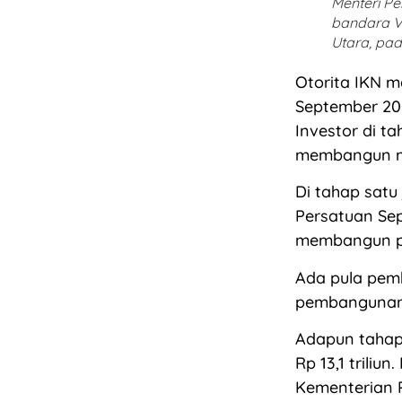
Menteri P
bandara V
Utara, pad
Otorita IKN m
September 2023
Investor di t
membangun mal
Di tahap satu
Persatuan Sep
membangun pu
Ada pula pemb
pembangunan h
Adapun tahap 
Rp 13,1 triliu
Kementerian 