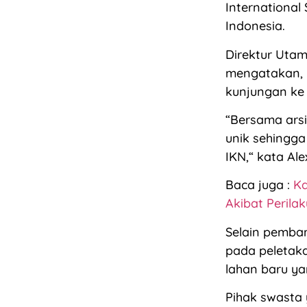
International
Indonesia.
Direktur Uta
mengatakan, 
kunjungan ke 
“Bersama arsi
unik sehingga
IKN,“ kata Al
Baca juga :
Ka
Akibat Perilak
Selain pemban
pada peletaka
lahan baru y
Pihak swasta 