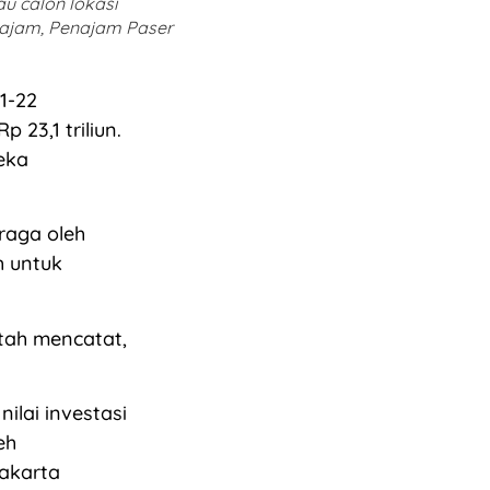
 calon lokasi
najam, Penajam Paser
1-22
 23,1 triliun.
eka
raga oleh
h untuk
ntah mencatat,
lai investasi
eh
akarta