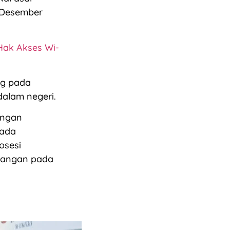
5 Desember
 Hak Akses Wi-
ng pada
dalam negeri.
engan
pada
osesi
alangan pada