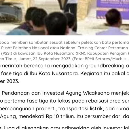
idodo memberi sambutan sesaat sebelum peletakan batu pertama
Pusat Pelatihan Nasional atau National Training Center Persatuan
a (PSSI) di kawasan Ibu Kota Nusantara (IKN), Kabupaten Penajam 
an Timur, Jumat, 22 September 2023. (Foto: BPMI Setpres/Muchlis 
merintah berencana mengadakan groundbreaking a
fase tiga di Ibu Kota Nusantara. Kegiatan itu bakal 
er 2023.
g Pendanaan dan Investasi Agung Wicaksono menjel
u pertama fase tiga itu fokus pada reboisasi area s
embangunan properti, transportasi listrik, dan rumah
a Agung, mendekati Rp 10 triliun. Itu bersumber dari 
ni juga dilaksanakan groundbreaking oleh investor lo