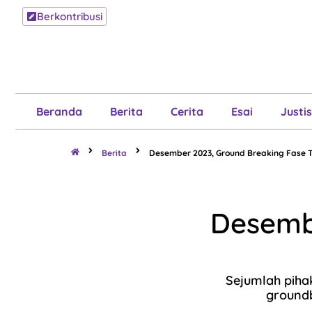
Berkontribusi
Beranda
B
Beranda
Berita
Cerita
Esai
Justis
Berita
Desember 2023, Ground Breaking Fase T
Desemb
Sejumlah piha
groundb