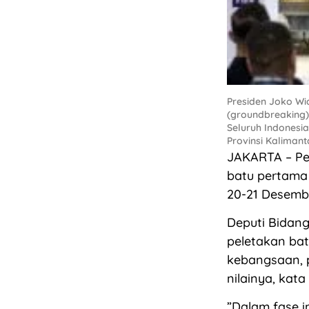
Presiden Joko W
(groundbreaking) 
Seluruh Indonesi
Provinsi Kalimant
JAKARTA – Pe
batu pertama 
20-21 Desemb
Deputi Bidan
peletakan bat
kebangsaan, p
nilainya, kat
”Dalam fase i