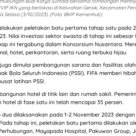
erhubungan Budi Karya Sumadi bersama rombongan meninjau
VIP IKN yang berlokasi di Kelurahan Gersik, Kecamatan Pe
a Selasa (3/10/2023). (Foto: BKIP Kemenhub)
elakukan peletakan batu pertama tahap satu pada 2
. Nilai investasi sektor swasta di tahap ini sebesar Rp
ahap ini tergabung dalam Konsorsium Nusantara. Mer
, hotel, perkantoran, serta ruang terbuka hijau.
 juga dimulai pembangunan sarana dan fasilitas olah
ak Bola Seluruh Indonesia (PSSI). FIFA memberi hiba
sat latihan PSSI.
angunan hotel di titik lain dan rumah sakit. Pemeri
otel di fase satu ini telah mencapai 35 persen.
dua dilaksanakan pada 1-2 November 2023 dengan ni
n. Pada tahap ini, peletakan batu pertama dilakukan ol
Perhubungan, Mayapada Hospital, Pakuwon Group, J