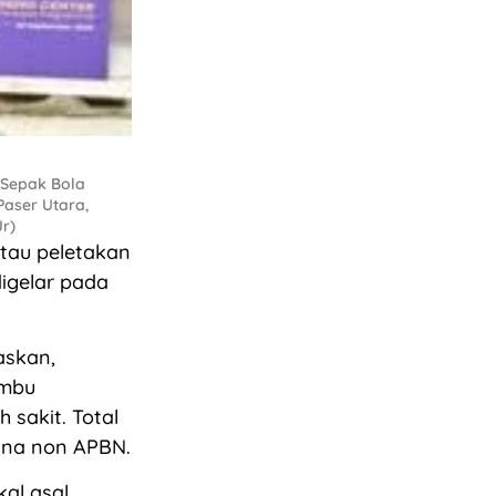
 Sepak Bola
Paser Utara,
Jr)
tau peletakan
digelar pada
askan,
umbu
 sakit. Total
dana non APBN.
kal asal