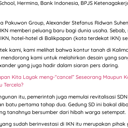
 School, Hermina, Bank Indonesia, BPJS Ketenagaker
ma Pakuwon Group, Alexander Stefanus Ridwan Suhen
IKN memberi peluang baru bagi dunia usaha. Sebab,
IKN, hotel-hotel di Balikpapan (kota terdekat IKN) se
tek kami, kami melihat bahwa kontur tanah di Kalim
 mendorong kami untuk melahirkan desain yang sang
exander yang juga hadir dalam siaran pers daring.
pan Kita Layak meng-“cancel” Seseorang Maupun 
u Tercela?
gunan itu, pemerintah juga memulai revitalisasi SD
n batu pertama tahap dua. Gedung SD ini bakal diba
ang tanahnya bersumber dari hibah warga setempat.
yang sudah berinvestasi di IKN itu merupakan pihak