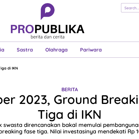
erita
Cerita
Esai
Justisia
Sastra
Ol
Pariwara
ia
Sastra
Olahraga
Pariwara
iga di IKN
BERITA
er 2023, Ground Breaki
Tiga di IKN
k swasta direncanakan bakal memulai pembanguna
reaking fase tiga. Nilai investasinya mendekati Rp 10 