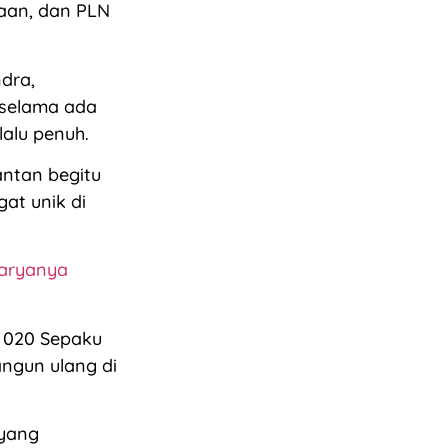
jaan, dan PLN
dra,
 selama ada
lalu penuh.
antan begitu
at unik di
Karyanya
N 020 Sepaku
ngun ulang di
 yang