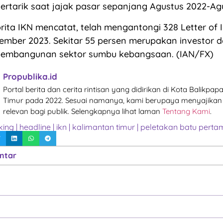
rtarik saat jajak pasar sepanjang Agustus 2022-Ag
torita IKN mencatat, telah mengantongi 328 Letter of I
ember 2023. Sekitar 55 persen merupakan investor 
pembangunan sektor sumbu kebangsaan. (IAN/FX)
Propublika.id
Portal berita dan cerita rintisan yang didirikan di Kota Balikpa
Timur pada 2022. Sesuai namanya, kami berupaya menyajikan 
relevan bagi publik. Selengkapnya lihat laman
Tentang Kami
.
king
|
headline
|
ikn
|
kalimantan timur
|
peletakan batu perta
ntar