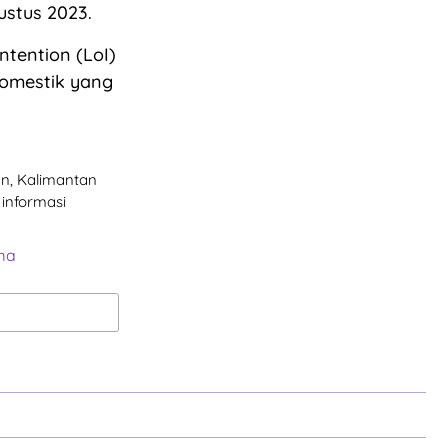
ustus 2023.
ntention (LoI)
domestik yang
pan, Kalimantan
informasi
ma