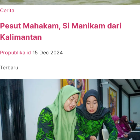
Cerita
Pesut Mahakam, Si Manikam dari
Kalimantan
Propublika.id
15 Dec 2024
Terbaru