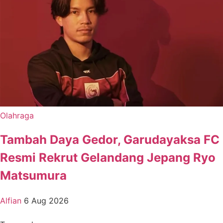
Olahraga
Tambah Daya Gedor, Garudayaksa FC
Resmi Rekrut Gelandang Jepang Ryo
Matsumura
Alfian
6 Aug 2026