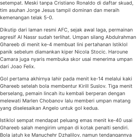
setempat. Meski tanpa Cristiano Ronaldo di daftar skuad,
tim asuhan Jorge Jesus tampil dominan dan meraih
kemenangan telak 5-0.
Dikutip dari laman resmi AFC, sejak awal laga, permainan
agresif Al Nassr sudah terlihat. Umpan silang Abdulrahman
Ghareeb di menit ke-4 membuat lini pertahanan Istiklol
panik sebelum diamankan kiper Nicola Stocic. Haroune
Camara juga nyaris membuka skor usai menerima umpan
dari Joao Felix.
Gol pertama akhirnya lahir pada menit ke-14 melalui kaki
Ghareeb setelah bola membentur Kirill Suslov. Tiga menit
berselang, pemain lincah itu kembali berperan dengan
melewati Marlen Chobanov lalu memberi umpan matang
yang diselesaikan Angelo untuk gol kedua.
Istiklol sempat mendapat peluang emas menit ke-40 usai
Ghareeb salah mengirim umpan di kotak penalti sendiri.
Bola jatuh ke Manuchehr Dzhalilov, namun tendangannya