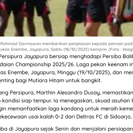
a, Rahmad Darmawan memberikan penjelasan kepada pemain pada 
Lukas Enembe, Jayapura, Sabtu (18/10/2025) kemarin. (Foto : ileagu
ersipura Jayapura bersiap menghadapi Persiba Bal
daian Championship 2025/26. Laga pekan keenam ini
kas Enembe, Jayapura, Minggu (19/10/2025), dan me
ting bagi Mutiara Hitam untuk bangkit.
ng Persipura, Marthin Alesandro Dusay, memastikan
 kondisi siap tempur. Ia menegaskan, skuad asuha
in memanfaatkan laga kandang untuk meraih kem
ecewaan usai kalah 0-2 dari Deltras FC di Sidoarjo, 
iba di Jayapura sejak Senin dan menjalani persiapa