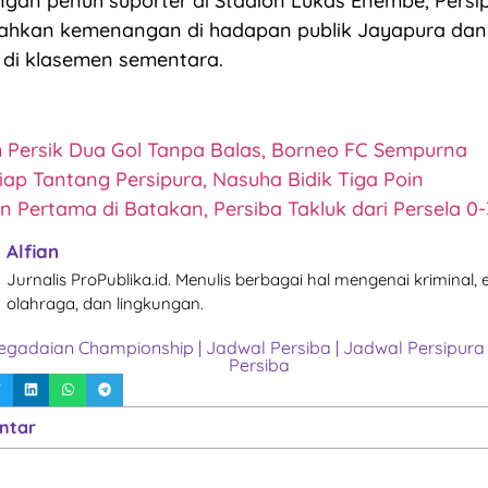
gan penuh suporter di Stadion Lukas Enembe, Persi
hkan kemenangan di hadapan publik Jayapura dan
 di klasemen sementara.
Persik Dua Gol Tanpa Balas, Borneo FC Sempurna
iap Tantang Persipura, Nasuha Bidik Tiga Poin
 Pertama di Batakan, Persiba Takluk dari Persela 0-
Alfian
Jurnalis ProPublika.id. Menulis berbagai hal mengenai kriminal,
olahraga, dan lingkungan.
egadaian Championship
|
Jadwal Persiba
|
Jadwal Persipura
Persiba
ntar