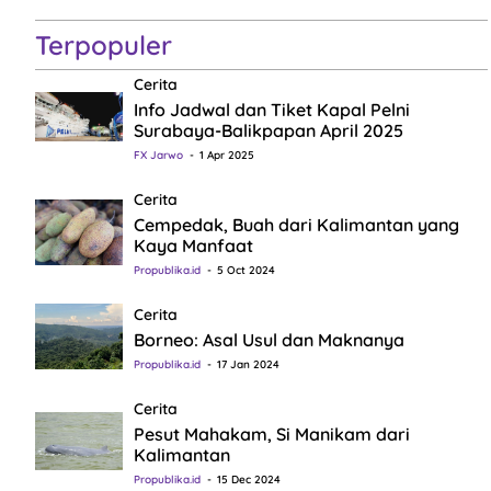
Terpopuler
Cerita
Info Jadwal dan Tiket Kapal Pelni
Surabaya-Balikpapan April 2025
FX Jarwo
1 Apr 2025
Cerita
Cempedak, Buah dari Kalimantan yang
Kaya Manfaat
Propublika.id
5 Oct 2024
Cerita
Borneo: Asal Usul dan Maknanya
Propublika.id
17 Jan 2024
Cerita
Pesut Mahakam, Si Manikam dari
Kalimantan
Propublika.id
15 Dec 2024