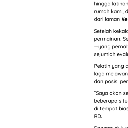
hingga latihan
rumah kami, d
dari laman
il
Setelah kekal
permainan. Se
—yang pernah
sejumlah evalu
Pelatih yang 
laga melawan
dan posisi p
“Saya akan se
beberapa situ
di tempat bias
RD.