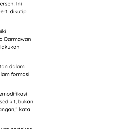
rsen. Ini
rti dikutip
iki
mad Darmawan
elakukan
utan dalam
lam formasi
emodifikasi
sedikit, bukan
pangan,” kata