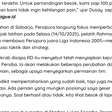
 terakhir. Untuk pertandingan besok, kami siap 100 pe
an kami tidak ingin kehilangan poin,” ujar Dusay sepe
eague.id
.
ahan di Sidoarjo, Persipura langsung fokus memperba
jak latihan pada Selasa (14/10/2025), pelatih Rah
 membawa Persipura juara Liga Indonesia 2005—m
asi taktik dan strategi.
akrab disapa RD itu menyebut telah menyiapkan kej
 Persiba. Ia akan melakukan beberapa perubahan da
emain, sebagai upaya menyegarkan permainan tim.
dikit mempertahankan yang sudah baik, tapi juga m
asi. Ada pemain yang mungkin posisinya saya geser 
anya. Soal berhasil atau tidak, kita lihat besok di la