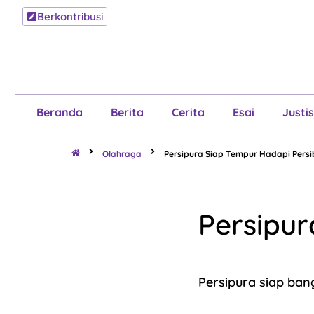
Berkontribusi
Beranda
B
Beranda
Berita
Cerita
Esai
Justis
Olahraga
Persipura Siap Tempur Hadapi Persi
Persipur
Persipura siap ban