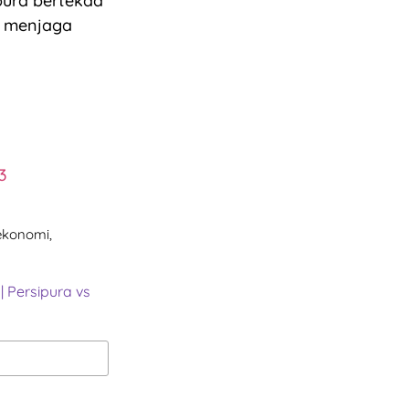
pura bertekad
 menjaga
3
 ekonomi,
|
Persipura vs