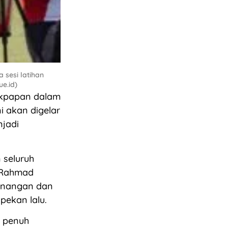
sesi latihan
e.id)
ikpapan dalam
 akan digelar
njadi
 seluruh
n Rahmad
enangan dan
pekan lalu.
n penuh