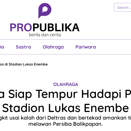
erita
Cerita
Esai
Justisia
Sastra
Ol
Pariwara
ia
Sastra
Olahraga
Pariwara
ba di Stadion Lukas Enembe
OLAHRAGA
a Siap Tempur Hadapi P
Stadion Lukas Enembe
gkit usai kalah dari Deltras dan bertekad amankan t
melawan Persiba Balikpapan.