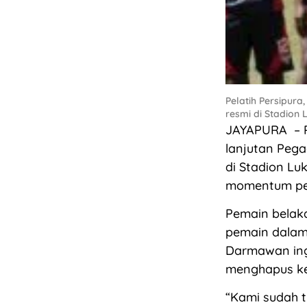
Pelatih Persipur
resmi di Stadion 
JAYAPURA – P
lanjutan Pega
di Stadion Lu
momentum pen
Pemain belaka
pemain dalam
Darmawan ing
menghapus kek
“Kami sudah t