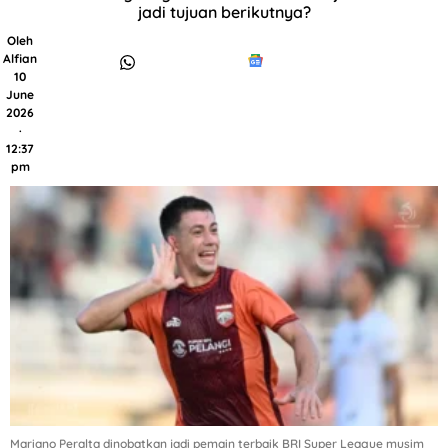
jadi tujuan berikutnya?
Oleh
Alfian
10
June
2026
·
12:37
pm
Mariano Peralta dinobatkan jadi pemain terbaik BRI Super League musim