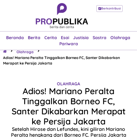
Berkontribusi
Beranda
Berita
Cerita
Esai
Justisia
Sastra
Olahraga
Pariwara
Beranda
Berita
Cerita
Esai
Justisia
Sastra
Olahraga
Pariwara
Olahraga
Adios! Mariano Peralta Tinggalkan Borneo FC, Santer Dikabarkan
Merapat ke Persija Jakarta
OLAHRAGA
Adios! Mariano Peralta
Tinggalkan Borneo FC,
Santer Dikabarkan Merapat
ke Persija Jakarta
Setelah Hirose dan Lefundes, kini giliran Mariano
Peralta hengkang dari Borneo FC. Persija Jakarta