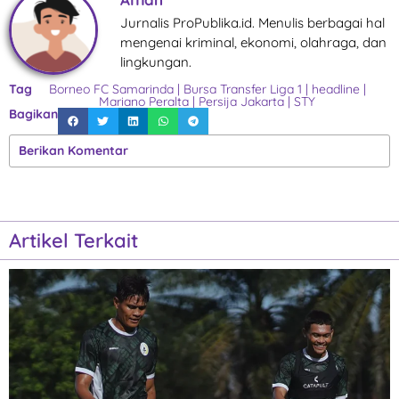
Jurnalis ProPublika.id. Menulis berbagai hal
mengenai kriminal, ekonomi, olahraga, dan
lingkungan.
Tag
Borneo FC Samarinda
|
Bursa Transfer Liga 1
|
headline
|
Mariano Peralta
|
Persija Jakarta
|
STY
Bagikan
Berikan Komentar
Artikel Terkait