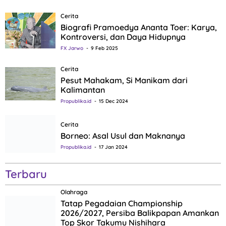
Cerita
Biografi Pramoedya Ananta Toer: Karya,
Kontroversi, dan Daya Hidupnya
FX Jarwo
9 Feb 2025
Cerita
Pesut Mahakam, Si Manikam dari
Kalimantan
Propublika.id
15 Dec 2024
Cerita
Borneo: Asal Usul dan Maknanya
Propublika.id
17 Jan 2024
Terbaru
Olahraga
Tatap Pegadaian Championship
2026/2027, Persiba Balikpapan Amankan
Top Skor Takumu Nishihara