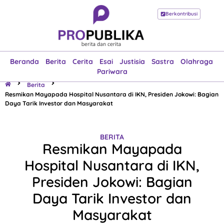
Berkontribusi
Beranda
Berita
Cerita
Esai
Justisia
Sastra
Olahraga
Pariwara
Beranda
Berita
Cerita
Esai
Justisia
Sastra
Olahraga
Pariwara
Berita
Resmikan Mayapada Hospital Nusantara di IKN, Presiden Jokowi: Bagian
Daya Tarik Investor dan Masyarakat
BERITA
Resmikan Mayapada
Hospital Nusantara di IKN,
Presiden Jokowi: Bagian
Daya Tarik Investor dan
Masyarakat