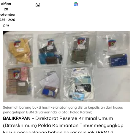
Alfian
20
eptember
025 · 2:26
pm
Sejumlah barang bukti hasil kejahatan yang disita kepolisian dari kasus
penggelapan BBM di Samarinda. (Foto : Polda Kaltim)
BALIKPAPAN
– Direktorat Reserse Kriminal Umum
(Ditreskrimum) Polda Kalimantan Timur mengungkap
kasus penggelapan bahan bakar minyak (BBM) di