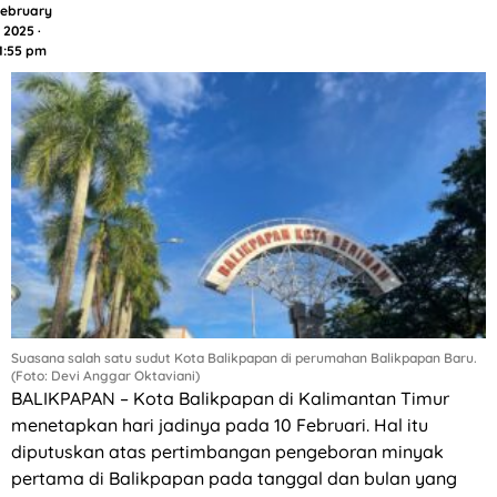
ebruary
2025 ·
1:55 pm
Suasana salah satu sudut Kota Balikpapan di perumahan Balikpapan Baru.
(Foto: Devi Anggar Oktaviani)
BALIKPAPAN – Kota Balikpapan di Kalimantan Timur
menetapkan hari jadinya pada 10 Februari. Hal itu
diputuskan atas pertimbangan pengeboran minyak
pertama di Balikpapan pada tanggal dan bulan yang