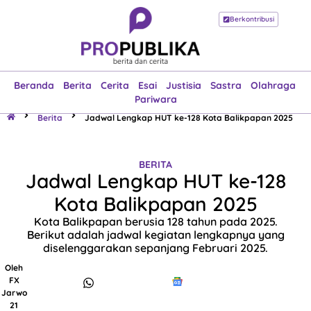
Berkontribusi
Beranda
Berita
Cerita
Esai
Justisia
Sastra
Olahraga
Pariwara
Beranda
Berita
Cerita
Esai
Justisia
Sastra
Olahraga
Pariwara
Berita
Jadwal Lengkap HUT ke-128 Kota Balikpapan 2025
BERITA
Jadwal Lengkap HUT ke-128
Kota Balikpapan 2025
Kota Balikpapan berusia 128 tahun pada 2025.
Berikut adalah jadwal kegiatan lengkapnya yang
diselenggarakan sepanjang Februari 2025.
Oleh
FX
Jarwo
21