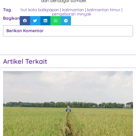
dari berbagai sumber.
Tag
hut kota balikpapan
|
kalimantan
|
kalimantan timur
|
pengeboran minyak
Bagikan
Berikan Komentar
Artikel Terkait