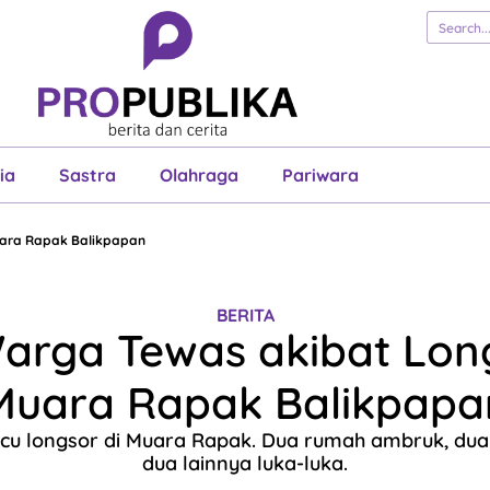
erita
Cerita
Esai
Justisia
Sastra
Ol
Pariwara
ia
Sastra
Olahraga
Pariwara
uara Rapak Balikpapan
BERITA
arga Tewas akibat Long
Muara Rapak Balikpapa
cu longsor di Muara Rapak. Dua rumah ambruk, dua
dua lainnya luka-luka.