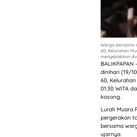
Warga bersama re
60, Kelurahan Mua
menyebabkan dua
BALIKPAPAN –
dinihari (19/
60, Kelurahan 
01.30 WITA d
kosong.
Lurah Muara R
pergerakan ta
bersama warg
ujarnya.