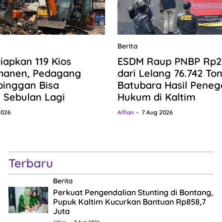
Berita
iapkan 119 Kios
ESDM Raup PNBP Rp20,
manen, Pedagang
dari Lelang 76.742 To
pinggan Bisa
Batubara Hasil Pene
n Sebulan Lagi
Hukum di Kaltim
2026
Alfian
7 Aug 2026
Terbaru
Berita
Perkuat Pengendalian Stunting di Bontang,
Pupuk Kaltim Kucurkan Bantuan Rp858,7
Juta