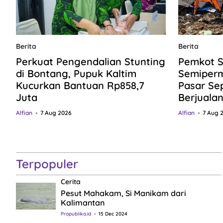
Berita
Berita
Perkuat Pengendalian Stunting
Pemkot S
di Bontang, Pupuk Kaltim
Semiper
Kucurkan Bantuan Rp858,7
Pasar Se
Juta
Berjuala
Alfian
7 Aug 2026
Alfian
7 Aug 
Terpopuler
Cerita
Pesut Mahakam, Si Manikam dari
Kalimantan
Propublika.id
15 Dec 2024