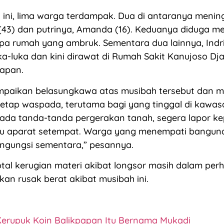
 ini, lima warga terdampak. Dua di antaranya mening
 (43) dan putrinya, Amanda (16). Keduanya diduga m
mpa rumah yang ambruk. Sementara dua lainnya, Indri
a-luka dan kini dirawat di Rumah Sakit Kanujoso Dj
papan.
aikan belasungkawa atas musibah tersebut dan 
tetap waspada, terutama bagi yang tinggal di kawa
a ada tanda-tanda pergerakan tanah, segera lapor k
au aparat setempat. Warga yang menempati banguna
ngungsi sementara,” pesannya.
total kerugian materi akibat longsor masih dalam per
kan rusak berat akibat musibah ini.
Kerupuk Koin Balikpapan Itu Bernama Mukadi