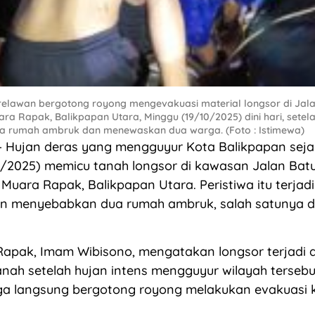
lawan bergotong royong mengevakuasi material longsor di Jala
ra Rapak, Balikpapan Utara, Minggu (19/10/2025) dini hari, setel
 rumah ambruk dan menewaskan dua warga. (Foto : Istimewa)
 Hujan deras yang mengguyur Kota Balikpapan sej
10/2025) memicu tanah longsor di kawasan Jalan Bat
Muara Rapak, Balikpapan Utara. Peristiwa itu terjadi
an menyebabkan dua rumah ambruk, salah satunya d
apak, Imam Wibisono, mengatakan longsor terjadi 
nah setelah hujan intens mengguyur wilayah tersebu
a langsung bergotong royong melakukan evakuasi k