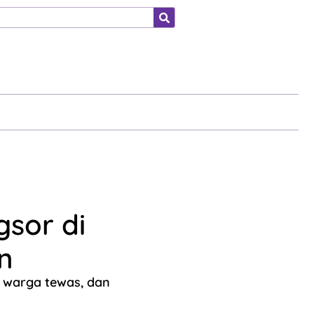
ahraga
sor di
n
 warga tewas, dan