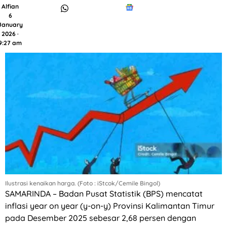
Alfian
6
January
2026 ·
9:27 am
Ilustrasi kenaikan harga. (Foto : iStcok/Cemile Bingol)
SAMARINDA – Badan Pusat Statistik (BPS) mencatat
inflasi year on year (y-on-y) Provinsi Kalimantan Timur
pada Desember 2025 sebesar 2,68 persen dengan