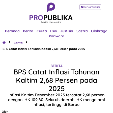
Berkontribusi
Beranda
Berita
Cerita
Esai
Justisia
Sastra
Olahraga
Pariwara
Beranda
Berita
Cerita
Esai
Justisia
Sastra
Olahraga
Pariwara
Berita
BPS Catat Inflasi Tahunan Kaltim 2,68 Persen pada 2025
BERITA
BPS Catat Inflasi Tahunan
Kaltim 2,68 Persen pada
2025
Inflasi Kaltim Desember 2025 tercatat 2,68 persen
dengan IHK 109,80. Seluruh daerah IHK mengalami
inflasi, tertinggi di Berau.
Oleh