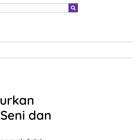
ahraga
curkan
 Seni dan