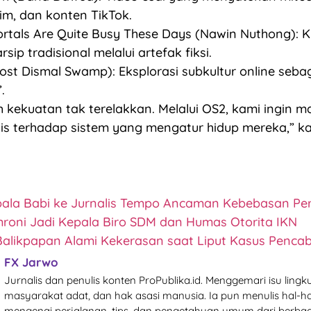
lim, dan konten TikTok.
rtals Are Quite Busy These Days (Nawin Nuthong): Kr
rsip tradisional melalui artefak fiksi.
st Dismal Swamp): Eksplorasi subkultur online sebag
.
ah kekuatan tak terelakkan. Melalui OS2, kami ingin 
tis terhadap sistem yang mengatur hidup mereka,” ka
pala Babi ke Jurnalis Tempo Ancaman Kebebasan Pe
roni Jadi Kepala Biro SDM dan Humas Otorita IKN
 Balikpapan Alami Kekerasan saat Liput Kasus Penca
FX Jarwo
Jurnalis dan penulis konten ProPublika.id. Menggemari isu lingk
masyarakat adat, dan hak asasi manusia. Ia pun menulis hal-ha
mengenai perjalanan, tips, dan pengetahuan umum dari berbag