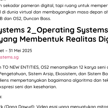
n sekadar pameran digital, tapi ruang untuk mempe
al di dunia virtual dan membayangkan masa depan alte
)B dan OS2, Duncan Bass.
ystems 2_Operating Systems 
yang Membentuk Realitas Dig
et – 31 Mei 2025
stems.sg
eh TO NEW ENTITIES, OS2 menampilkan 12 karya seni
Pengetahuan, Sistem Arsip, Ekosistem, dan Sistem Bar
iens mempertanyakan bagaimana algoritma dan tek
presi seni dan keseharian.
:
rk (Dana Dawud): Video esai yang menyatukan mitos 