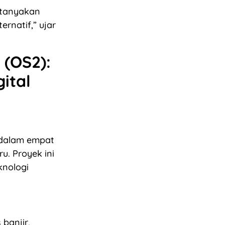
rtanyakan
rnatif,” ujar
(OS2):
ital
 dalam empat
u. Proyek ini
nologi
banjir,