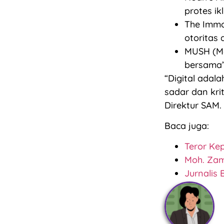
protes ik
The Immo
otoritas a
MUSH (Mo
bersama”
“Digital adal
sadar dan kri
Direktur SAM.
Baca juga:
Teror Ke
Moh. Zam
Jurnalis