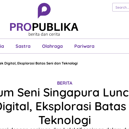
erita
Cerita
Esai
Justisia
Sastra
Ol
Pariwara
ia
Sastra
Olahraga
Pariwara
 Digital, Eksplorasi Batas Seni dan Teknologi
BERITA
m Seni Singapura Lun
igital, Eksplorasi Batas
Teknologi