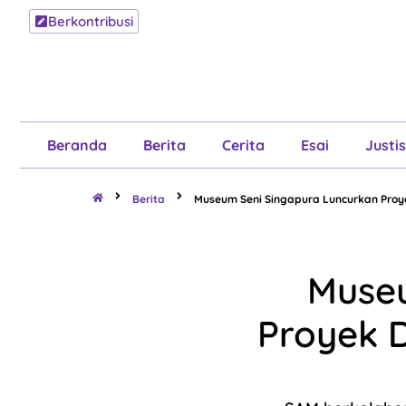
Berkontribusi
Beranda
B
Beranda
Berita
Cerita
Esai
Justis
Berita
Museum Seni Singapura Luncurkan Proyek
Museu
Proyek D