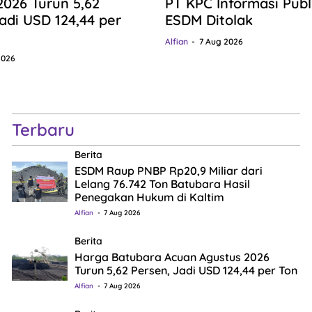
2026 Turun 5,62
PT KPC Informasi Publ
adi USD 124,44 per
ESDM Ditolak
Alfian
7 Aug 2026
2026
Terbaru
Berita
ESDM Raup PNBP Rp20,9 Miliar dari
Lelang 76.742 Ton Batubara Hasil
Penegakan Hukum di Kaltim
Alfian
7 Aug 2026
Berita
Harga Batubara Acuan Agustus 2026
Turun 5,62 Persen, Jadi USD 124,44 per Ton
Alfian
7 Aug 2026