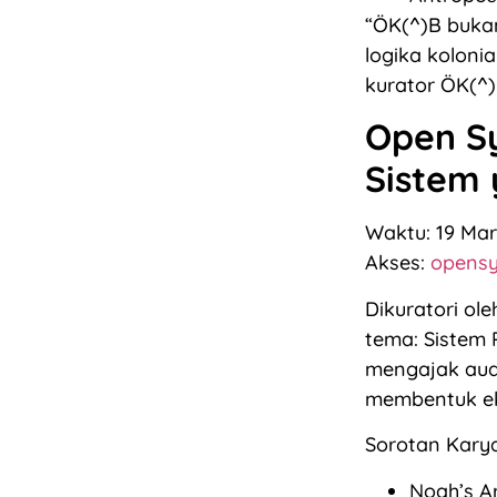
“ÖK(^)B buka
logika koloni
kurator ÖK(^
Open S
Sistem 
Waktu: 19 Mar
Akses:
opensy
Dikuratori ol
tema: Sistem 
mengajak aud
membentuk eks
Sorotan Karya
Noah’s A