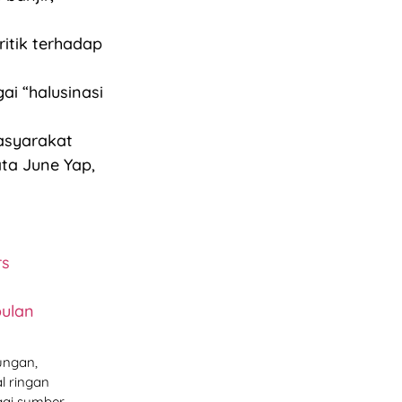
itik terhadap
ai “halusinasi
masyarakat
ta June Yap,
rs
bulan
ungan,
l ringan
ai sumber.