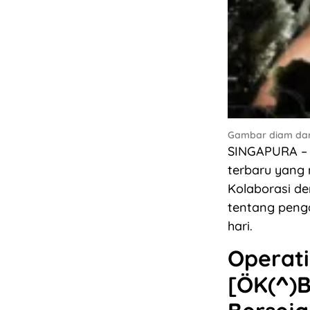
Gambar diam dari
SINGAPURA – 
terbaru yang 
Kolaborasi de
tentang penga
hari.
Operati
[ÖK(^)B