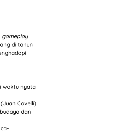
n
gameplay
lang di tahun
menghadapi
i waktu nyata
(Juan Covelli)
 budaya dan
sca-