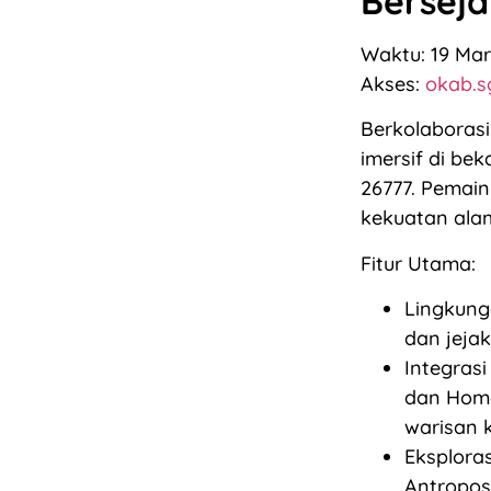
Berseja
Waktu: 19 Mar
Akses:
okab.s
Berkolaboras
imersif di bek
26777. Pemain
kekuatan al
Fitur Utama:
Lingkung
dan jejak
Integrasi
dan Homo
warisan k
Eksploras
Antropos