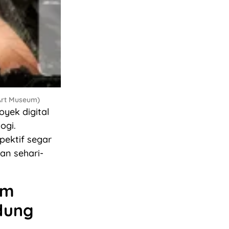
 Art Museum)
yek digital
ogi.
pektif segar
an sehari-
om
dung