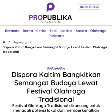
Berkontribusi
Beranda
Berita
Cerita
Esai
Justisia
Sastra
Olahraga
Pariwara
Beranda
Berita
Cerita
Esai
Justisia
Sastra
Olahraga
Pariwara
Pariwara
Dispora Kaltim Bangkitkan Semangat Budaya Lewat Festival Olahraga
Tradisional
PARIWARA
Dispora Kaltim Bangkitkan
Semangat Budaya Lewat
Festival Olahraga
Tradisional
Festival Olahraga Tradisional dirancang untuk
menggali potensi lokal dan memperkenalkan