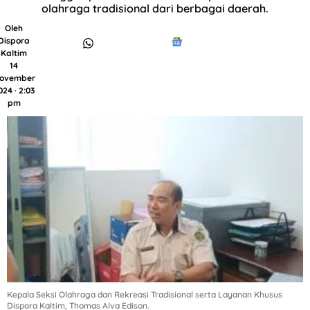
olahraga tradisional dari berbagai daerah.
Oleh
Dispora
Kaltim
14
ovember
024 · 2:03
pm
Kepala Seksi Olahraga dan Rekreasi Tradisional serta Layanan Khusus
Dispora Kaltim, Thomas Alva Edison.