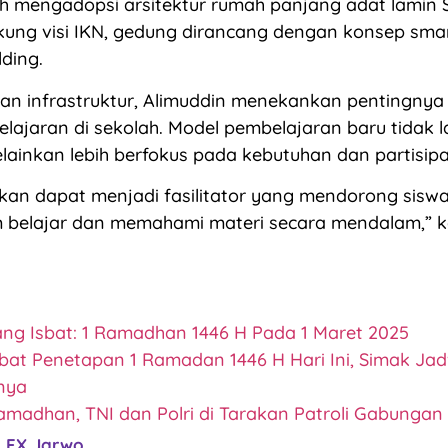
h mengadopsi arsitektur rumah panjang adat lamin 
ung visi IKN, gedung dirancang dengan konsep smar
lding.
kan infrastruktur, Alimuddin menekankan pentingny
ajaran di sekolah. Model pembelajaran baru tidak l
lainkan lebih berfokus pada kebutuhan dan partisipas
kan dapat menjadi fasilitator yang mendorong siswa
m belajar dan memahami materi secara mendalam,” 
dang Isbat: 1 Ramadhan 1446 H Pada 1 Maret 2025
sbat Penetapan 1 Ramadan 1446 H Hari Ini, Simak Ja
nya
amadhan, TNI dan Polri di Tarakan Patroli Gabungan
FX Jarwo