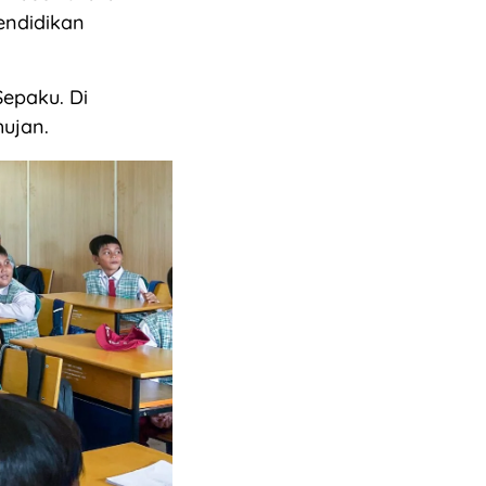
endidikan
Sepaku. Di
hujan.