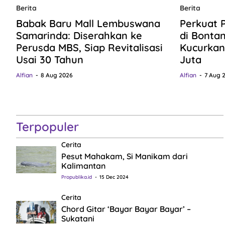
Berita
Berita
Babak Baru Mall Lembuswana
Perkuat 
Samarinda: Diserahkan ke
di Bonta
Perusda MBS, Siap Revitalisasi
Kucurkan
Usai 30 Tahun
Juta
Alfian
8 Aug 2026
Alfian
7 Aug 
Terpopuler
Cerita
Pesut Mahakam, Si Manikam dari
Kalimantan
Propublika.id
15 Dec 2024
Cerita
Chord Gitar ‘Bayar Bayar Bayar’ –
Sukatani