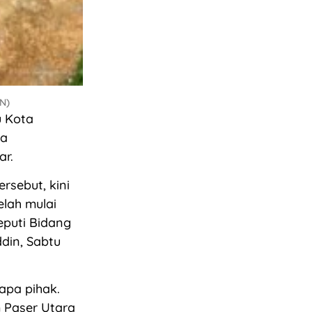
KN)
u Kota
sa
ar.
ersebut, kini
elah mulai
eputi Bidang
din, Sabtu
rapa pihak.
 Paser Utara