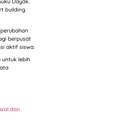
Suku Dayak.
t building
a perubahan
agi berpusat
i aktif siswa.
 untuk lebih
kata
dwal dan