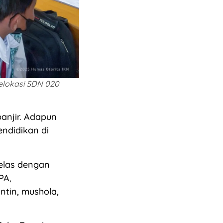
relokasi SDN 020
anjir. Adapun
endidikan di
kelas dengan
PA,
ntin, mushola,