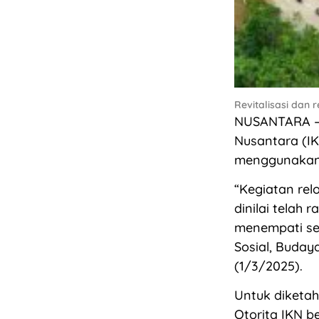
Revitalisasi dan 
NUSANTARA – R
Nusantara (IK
menggunakan 
“Kegiatan relo
dinilai telah 
menempati sek
Sosial, Buday
(1/3/2025).
Untuk diketahu
Otorita IKN 