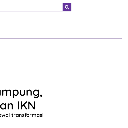
ahraga
Rampung,
kan IKN
 awal transformasi