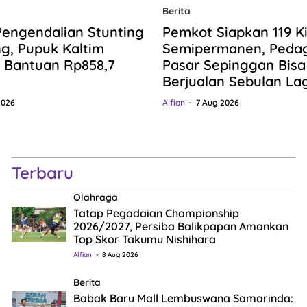
Berita
Pengendalian Stunting
Pemkot Siapkan 119 K
ng, Pupuk Kaltim
Semipermanen, Peda
 Bantuan Rp858,7
Pasar Sepinggan Bisa
Berjualan Sebulan Lag
2026
Alfian
7 Aug 2026
Terbaru
Olahraga
Tatap Pegadaian Championship
2026/2027, Persiba Balikpapan Amankan
Top Skor Takumu Nishihara
Alfian
8 Aug 2026
Berita
Babak Baru Mall Lembuswana Samarinda: