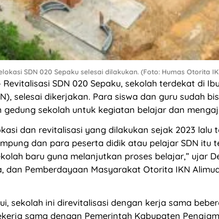
relokasi SDN 020 Sepaku selesai dilakukan. (Foto: Humas Otorita I
evitalisasi SDN 020 Sepaku, sekolah terdekat di Ib
N), selesai dikerjakan. Para siswa dan guru sudah bi
gedung sekolah untuk kegiatan belajar dan mengaj
kasi dan revitalisasi yang dilakukan sejak 2023 lalu t
rampung dan para peserta didik atau pelajar SDN itu t
olah baru guna melanjutkan proses belajar,” ujar D
a, dan Pemberdayaan Masyarakat Otorita IKN Alimud
i, sekolah ini direvitalisasi dengan kerja sama bebe
bekerja sama dengan Pemerintah Kabupaten Penajam