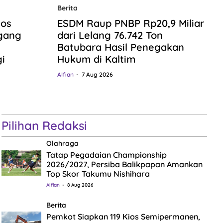
Berita
ios
ESDM Raup PNBP Rp20,9 Miliar
gang
dari Lelang 76.742 Ton
Batubara Hasil Penegakan
i
Hukum di Kaltim
Alfian
7 Aug 2026
Pilihan Redaksi
Olahraga
Tatap Pegadaian Championship
2026/2027, Persiba Balikpapan Amankan
Top Skor Takumu Nishihara
Alfian
8 Aug 2026
Berita
Pemkot Siapkan 119 Kios Semipermanen,