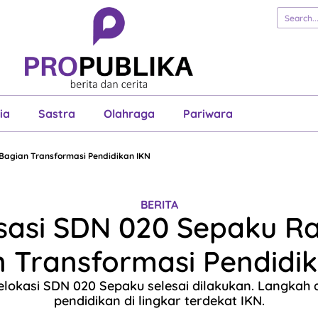
erita
Cerita
Esai
Justisia
Sastra
Ol
Pariwara
ia
Sastra
Olahraga
Pariwara
Bagian Transformasi Pendidikan IKN
BERITA
isasi SDN 020 Sepaku 
 Transformasi Pendidi
relokasi SDN 020 Sepaku selesai dilakukan. Langkah
pendidikan di lingkar terdekat IKN.