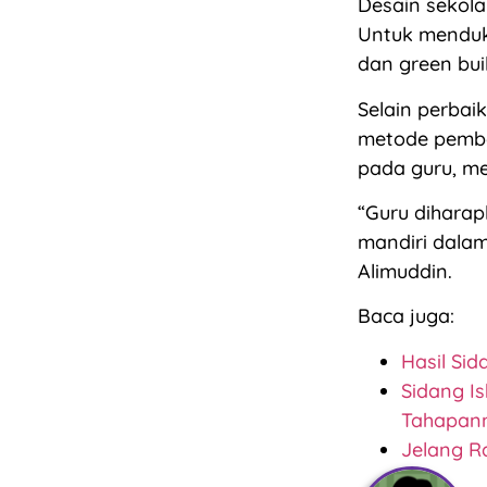
Desain sekola
Untuk menduk
dan green bui
Selain perbai
metode pembel
pada guru, me
“Guru diharap
mandiri dala
Alimuddin.
Baca juga:
Hasil Si
Sidang I
Tahapan
Jelang R