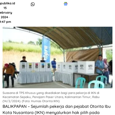
publika.id
15
ebruary
2024 ·
9:47 pm
Suasana di TPS Khusus yang disediakan bagi para pekerja di IKN di
Kecamatan Sepaku, Penajam Paser Utara, Kalimantan Timur, Rabu
(14/2/2024). (Foto: Humas Otorita IKN)
BALIKPAPAN – Sejumlah pekerja dan pejabat Otorita Ibu
Kota Nusantara (IKN) menyalurkan hak pilih pada