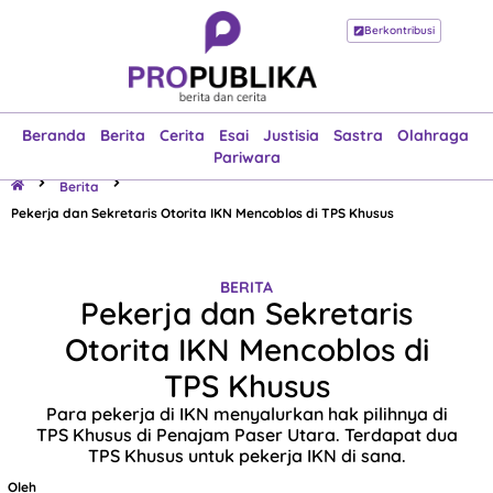
Berkontribusi
Beranda
Berita
Cerita
Esai
Justisia
Sastra
Olahraga
Pariwara
Beranda
Berita
Cerita
Esai
Justisia
Sastra
Olahraga
Pariwara
Berita
Pekerja dan Sekretaris Otorita IKN Mencoblos di TPS Khusus
BERITA
Pekerja dan Sekretaris
Otorita IKN Mencoblos di
TPS Khusus
Para pekerja di IKN menyalurkan hak pilihnya di
TPS Khusus di Penajam Paser Utara. Terdapat dua
TPS Khusus untuk pekerja IKN di sana.
Oleh