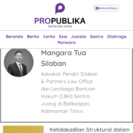
Berkontribusi
Beranda
Berita
Cerita
Esai
Justisia
Sastra
Olahraga
Pariwara
Beranda
Berita
Cerita
Esai
Justisia
Sastra
Olahraga
Pariwara
Mangara Tua
Silaban
Advokat; Pendiri Silaban
& Partners Law Office
dan Lembaga Bantuan
Hukum (LBH) Sentra
Juang di Balikpapan,
Kalimantan Timur.
Ketidakadilan Struktural dalam