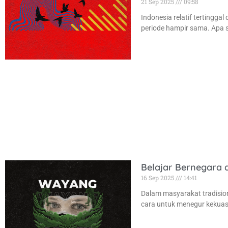
21 Sep 2025
09:58
Indonesia relatif tertingga
periode hampir sama. Apa
Belajar Bernegara
16 Sep 2025
14:41
Dalam masyarakat tradision
cara untuk menegur kekuas