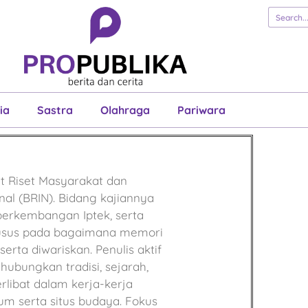
erita
Cerita
Esai
Justisia
Sastra
Ol
Pariwara
ia
Sastra
Olahraga
Pariwara
sat Riset Masyarakat dan
nal (BRIN). Bidang kajiannya
perkembangan Iptek, serta
husus pada bagaimana memori
serta diwariskan. Penulis aktif
bungkan tradisi, sejarah,
rlibat dalam kerja-kerja
 serta situs budaya. Fokus